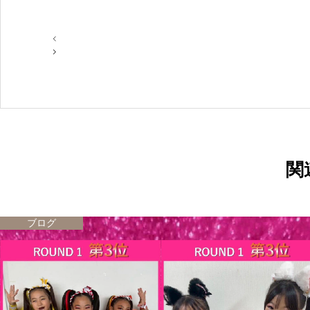
投
稿
ナ
ビ
ゲ
ー
シ
ョ
ン
関
ブログ