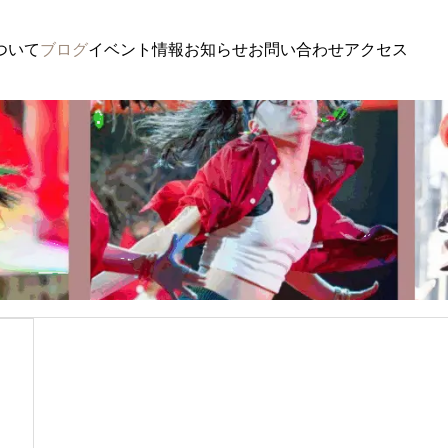
ついて
ブログ
イベント情報
お知らせ
お問い合わせ
アクセス
ブログ
ブ
DREAM LIVE DANCE CONTEST Vol3
DREAM L